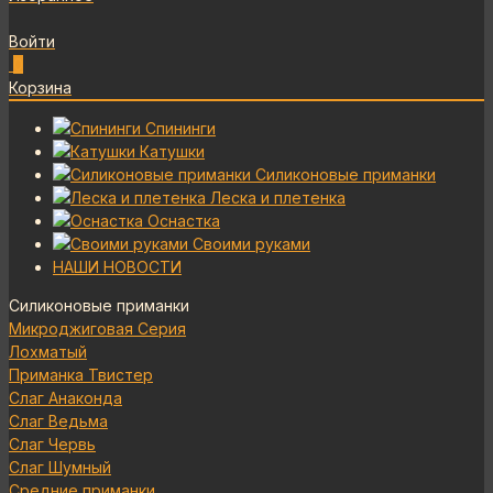
Войти
0
Корзина
Спининги
Катушки
Силиконовые приманки
Леска и плетенка
Оснастка
Своими руками
НАШИ НОВОСТИ
Силиконовые приманки
Микроджиговая Серия
Лохматый
Приманка Твистер
Слаг Анаконда
Слаг Ведьма
Слаг Червь
Слаг Шумный
Средние приманки