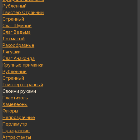
Рубленный
Твистер Странный
Странный
Слаг Шумный
Слаг Ведьма
Лохматый
Ракообразные
Лягушки
Слаг Анаконда
Крупные приманки
Рубленный
Странный
Твистер странный
Своими руками
Пластизоль
Хамелеоны
Флюры
Непрозрачные
Перламутр
Прозрачные
Аттрактанты